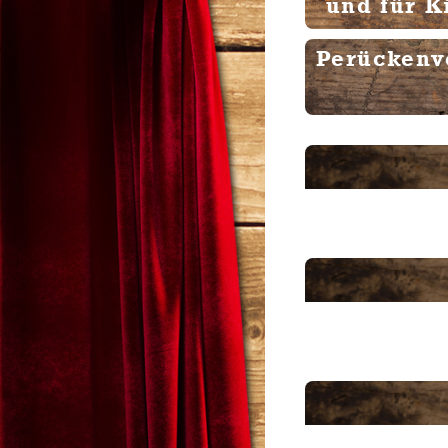
und für K
Perückenv