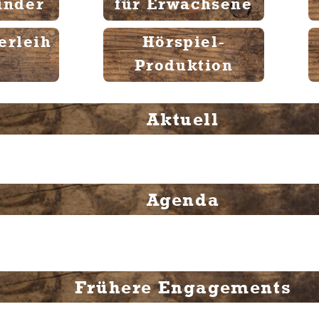
inder
für Erwachsene
erleih
Hörspiel-
Produktion
Aktuell
Agenda
Frühere Engagements